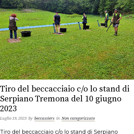
Tiro del beccacciaio c/o lo stand di
Serpiano Tremona del 10 giugno
2023
Luglio 19, 2023
by
beccassiers
in
Non categorizzato
Tiro del beccacciaio c/o lo stand di Serpiano