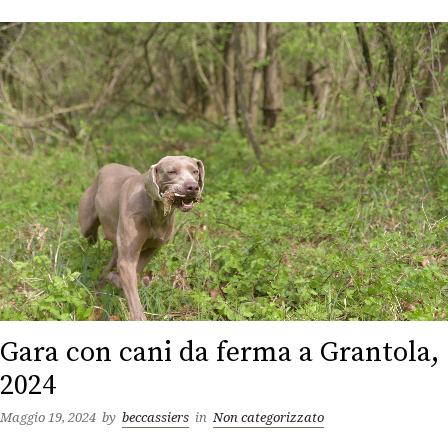
Gara con cani da ferma a Grantola,
2024
Maggio 19, 2024
by
beccassiers
in
Non categorizzato